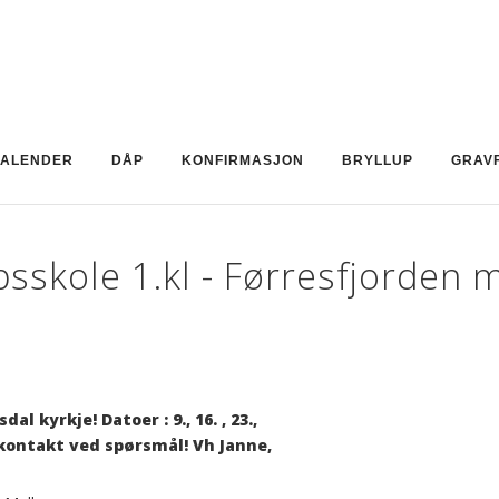
ALENDER
DÅP
KONFIRMASJON
BRYLLUP
GRAV
sskole 1.kl - Førresfjorden 
l kyrkje! Datoer : 9., 16. , 23.,
a kontakt ved spørsmål! Vh Janne,