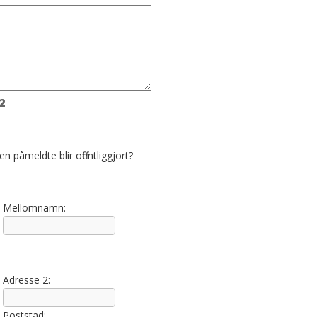
2
n påmeldte blir offentliggjort?
Mellomnamn:
Adresse 2:
Poststad: