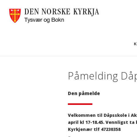
K
Påmelding Dåp
Den påmelde
Velkommen til Dåpsskole i Aksda
april kl 17-18.45. Vennligst t
Kyrkjenær tlf 47230358