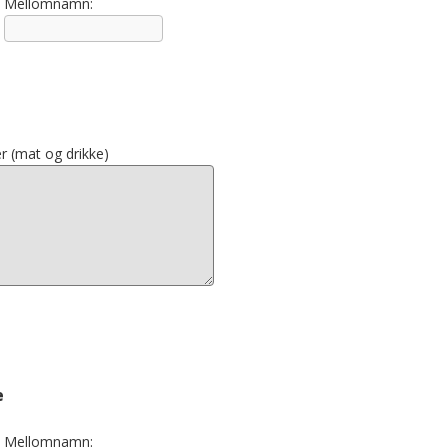
Mellomnamn:
er (mat og drikke)
e
Mellomnamn: