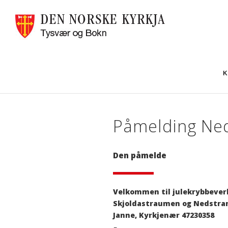
K
Påmelding Ne
Den påmelde
Velkommen til julekrybbeverk
Skjoldastraumen og Nedstran
Janne, Kyrkjenær 47230358