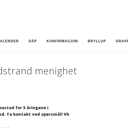
ALENDER
DÅP
KONFIRMASJON
BRYLLUP
GRAV
dstrand menighet
astad for 5 åringane i
d. Ta kontakt ved spørsmål! Vh