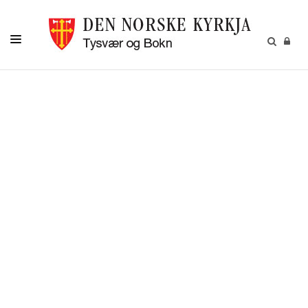
KALENDER
DÅP
KONFIRMASJON
BRYLLUP
GRAVFERD
GIVARTENESTE
PÅMELDINGAR
KONTAKT